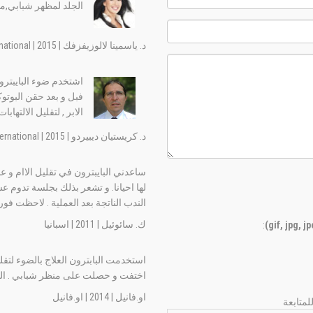
الجلد لمظهر شبابي,
د. ياسمينا لالوزيفزفك | 2015 | International
اشتخدم ضوء البايبتر
فبل و بعد حقن البوتو
الابر , لتقليل الالتها
د. كريستيان ديبيردو | 2015 | International
ساعدني البايبترون في تقليل الاام و
لها احيانا. و تشعر بذلك بجلسة تدوم ع
الندب الناتجة بعد العملية . لاحظت فورا 
ك. سائوئيل | 2011 | اسبانيا
:
استخدمت البابترون العلاج بالضوء لتق
اختفت و حصلت على منظر شبابي . النت
او.فانيل | 2014 | او.فانيل
متابعة