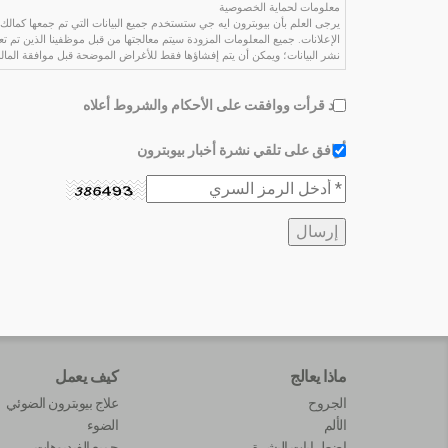
معلومات لحماية الخصوصية
يرجى العلم بأن بيوبترون ايه جي ستستخدم جميع البيانات التي تم جمعها كمالك لل
الإعلانات. جميع المعلومات المزودة سيتم معالجتها من قبل موظفينا الذين تم تع
نشر البيانات؛ ويمكن أن يتم إفشاؤها فقط للأغراض الموضحة قبل موافقة المال
لقد قرأت ووافقت على الأحكام والشروط أعلاه
أوافق على تلقي نشرة أخبار بيوبترون
ماذا يعالج
كيف يعمل
الجروح
علاج بيوبترون الضوئي
الألم
الضوء
اضطرابات البشرة
جميع الفيديوهات