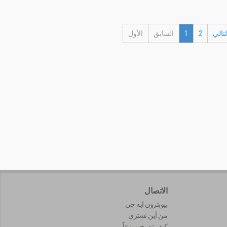
لتالي
2
1
السابق
الأول
الاتصال
بيوبترون ايه جي
من أين نشتري
كيف تصبح موزعاً