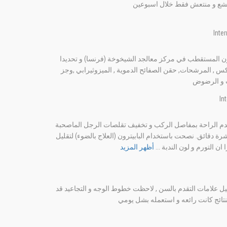
مشع و منتعش فقط خلال اسبوعين
ون المستقطب في مركز معالجد الشيخوخة (فرنسا) و تحديدا
كس , المرشحات, حقن الصفائح الدموية , الميزوثيرابي ,وجز
بات و الرضوض
 عدم الراحة بمفاصل الركب و تخفيف تقلصات الرجل الماصحبة
شرة دقائق. نصحت باستخدام البابيترون (العلاج بالضوء) لتقليل
ان التورم و لون الندبة ...
أظهر المزيد
ليل علامات التقدم بالسن , لاحظت خطوط الوجه و التجاعيد قد
ائج كانت رائعه و استعمله بشل يومي