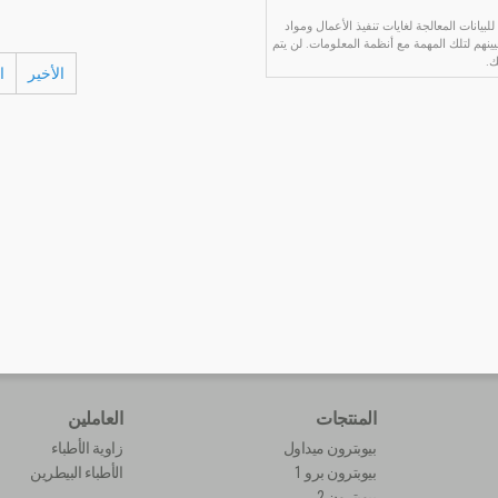
بيانات المعالجة لغايات تنفيذ الأعمال ومواد
يينهم لتلك المهمة مع أنظمة المعلومات. لن يتم
ك.
الأخير
ا
المنتجات
العاملين
بيوبترون ميداول
زاوية الأطباء
بيوبترون برو 1
الأطباء البيطرين
بيوبترون 2