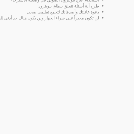
استخدام علاج بيوبترون الضوئي في وضعية الاسترخاء
طرح أية أسئلة تتعلق بنطاق بيوبترون
دعوة عائلتك وأصدقائك لتجمع تعليمي صحي
لن تكون مجبراً على شراء الجهاز ولن يكون هناك حد أدنى ل