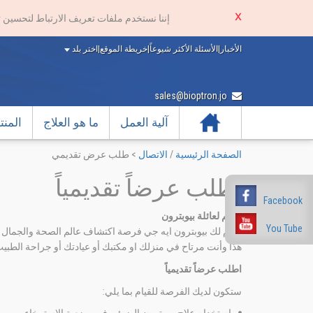
إننا نستخدم ملفات تعريف الارتباط لتحسين 
الأخبار
|
الأسئلة الأكثر شيوعاً
|
خريطة الموقع
|
اختر بلد
sales@bioptron.jo
الرئيسية
آلية العمل
ما هو العلاج
المن
الصفحة الرئيسية
/
الاتصال
>
طلب عرض تقديمي
اطلب عرضاً تقديمياً
Facebook
انضم لعائلة بيوبترون
You Tube
تقدم لك بيوبترون ايه جي فرصة اكتشاف عالم الصحة والجما
هذا وأنت مرتاح في منزلك او مكتبك أو عيادتك أو جراحة الطبيب
اطلب عرضاً تقديمياً
ستكون لديك الفرصة للقيام بما يلي: