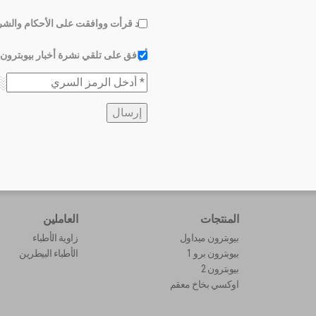
لقد قرأت ووافقت على الأحكام والشر
أوافق على تلقي نشرة أخبار بيوبترون
المنتجات
العاملين
بيوبترون ميداول
زاوية الأطباء
بيوبترون برو 1
الأطباء البيطرين
بيوبترون 2
اوكسي بخاخ معقم