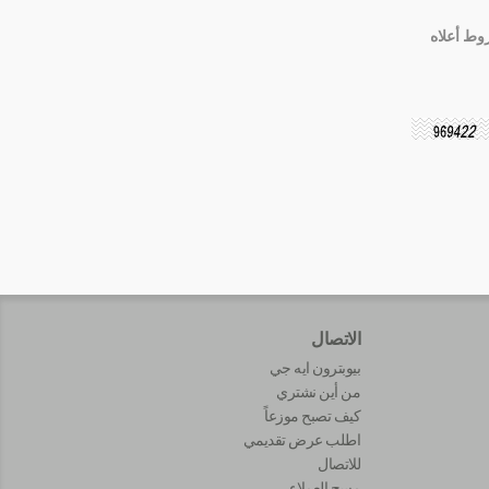
وط أعلاه
الاتصال
بيوبترون ايه جي
من أين نشتري
كيف تصبح موزعاً
اطلب عرض تقديمي
للاتصال
مسح العملاء