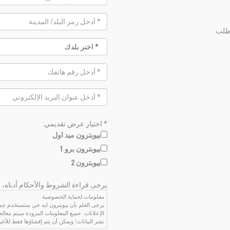
لطلب
* اختيار عرض تقديمي:
بيوبترون ميد اول
بيوبترون برو 1
بيوبترون 2
يرجى قراءة الشروط والأحكام أدناه، 
معلومات لحماية الخصوصية
يرجى العلم بأن بيوبترون ايه جي ستستخدم جميع ا
الإعلانات. جميع المعلومات المزودة سيتم معالجت
نشر البيانات؛ ويمكن أن يتم إفشاؤها فقط للأغ