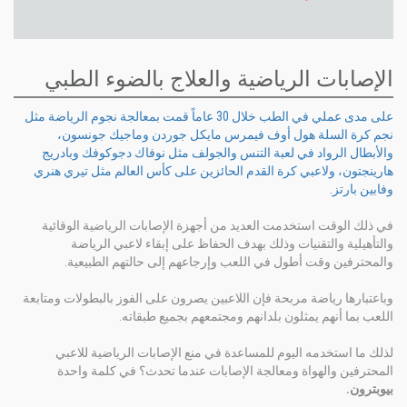
الإصابات الرياضية والعلاج بالضوء الطبي
على مدى عملي في الطب خلال 30 عاماً قمت بمعالجة نجوم الرياضة مثل
نجم كرة السلة هول أوف فيمرس مايكل جوردن وماجيك جونسون،
والأبطال الرواد في لعبة التنس والجولف مثل نوفاك دجوكوفك وبادريج
هارينجتون، ولاعبي كرة القدم الحائزين على كأس العالم مثل تيري هنري
وفابين بارتز.
في ذلك الوقت استخدمت العديد من أجهزة الإصابات الرياضية الوقائية
والتأهيلية والتقنيات وذلك بهدف الحفاظ على إبقاء لاعبي الرياضة
والمحترفين وقت أطول في اللعب وإرجاعهم إلى حالتهم الطبيعية.
وباعتبارها رياضة مربحة فإن اللاعبين يصرون على الفوز بالبطولات ومتابعة
اللعب بما أنهم يمثلون بلدانهم ومجتمعهم بجميع طبقاته.
لذلك ما استخدمه اليوم للمساعدة في منع الإصابات الرياضية للاعبي
المحترفين والهواة ومعالجة الإصابات عندما تحدث؟ في كلمة واحدة
بيوبترون.