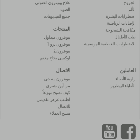
الجروح
علاج بيوبترون الضوئي
الألم
الضوء
اضطرابات البشرة
جميع الفيديوهات
الإصابات الرياضية
المنتجات
مكافحة الشيخوخة
طب الأطفال
بيوبترون ميداول
الاضطرابات العاطفية الموسمية
بيوبترون برو 1
بيوبترون 2
اوكسي بخاخ معقم
العاملين
الاتصال
زاوية الأطباء
بيوبترون ايه جي
الأطباء البيطرين
من أين نشتري
كيف تصبح موزعاً
اطلب عرض تقديمي
للاتصال
مسح العملاء