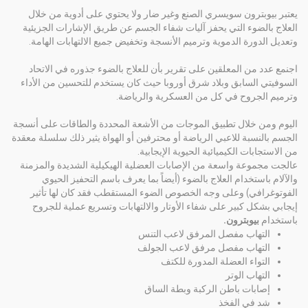
يعتبر بيوبترون سويسري الصنع وغير ضار ولا يحتوي على أدوية من خلال
العلاج بالضوء التي يحفز آليات شفاء الجسم عن طريق الإشارات الجزيئية
وتعديل الدورة الدموية وترميم الأنسجة وتخفيض جميع الالتهابات الهامة.
اجنمع عدد من المعلقين على تقرير بأن للعلاج بالضوء جذوره في الاتحاد
السوفيتي السابق وبلاد شرق أوروبا حيث كان يستخدم للتحسين من الأداء
وترميم الجروح في كل من العسكرية والرياضة.
اليوم ومن خلال تطبيق الموجات من الأشعة المحددة والطاقات على أنسجة
الجسم بالنسبة للاعبي الرياضة أو محترفين أو الهواة يثير ذلك سلسلة معقدة
من الاستجابات الكيميائية الحيوية الإيجابية.
عالجت مجموعة واسعة من الإصابات العضلية الهيكيلية الشديدة والمزمنة
والآلام باستخدام العلاج بالضوء (أيضاً بما يعرف باسم التحفيز الحيوي
الفوتوغرافي) وعلى وجه الخصوص الضوء المستقطب فقد كان لها تأثير
إيجابي بشكل كبير على شفاء الأوتار والالتهابات وتسريع عملية للجروح
باستخدام
بيوبترون.
التهاب مفصل المرفق لاعب التنس
التهاب مفصل مرفق لاعب الجولف
التواء العضلة المدورة للكتف
التهاب الوتر
إصابات باطن الركبة وبطة الساق
شد في الفخذ