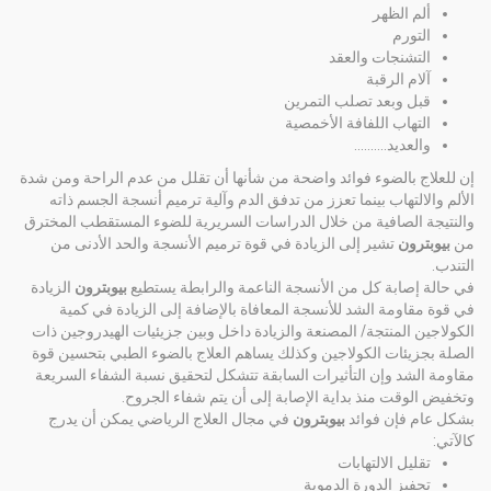
ألم الظهر
التورم
التشنجات والعقد
آلام الرقبة
قبل وبعد تصلب التمرين
التهاب اللفافة الأخمصية
والعديد..........
إن للعلاج بالضوء فوائد واضحة من شأنها أن تقلل من عدم الراحة ومن شدة
الألم والالتهاب بينما تعزز من تدفق الدم وآلية ترميم أنسجة الجسم ذاته
والنتيجة الصافية من خلال الدراسات السريرية للضوء المستقطب المخترق
من
بيوبترون
تشير إلى الزيادة في قوة ترميم الأنسجة والحد الأدنى من
التندب.
في حالة إصابة كل من الأنسجة الناعمة والرابطة يستطيع
بيوبترون
الزيادة
في قوة مقاومة الشد للأنسجة المعافاة بالإضافة إلى الزيادة في كمية
الكولاجين المنتجة/ المصنعة والزيادة داخل وبين جزيئيات الهيدروجين ذات
الصلة بجزيئات الكولاجين وكذلك يساهم العلاج بالضوء الطبي بتحسين قوة
مقاومة الشد وإن التأثيرات السابقة تتشكل لتحقيق نسبة الشفاء السريعة
وتخفيض الوقت منذ بداية الإصابة إلى أن يتم شفاء الجروح.
بشكل عام فإن فوائد
بيوبترون
في مجال العلاج الرياضي يمكن أن يدرج
كالآتي:
تقليل الالتهابات
تحفيز الدورة الدموية