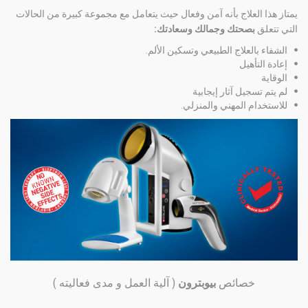
يمتاز هذا العلاج بأنه آمن وفعال حيث يتعامل مع مجموعة كبيرة من الحالات
التي تتعلق
بصحتك وجمالك وسعادتك:
الشفاء بالعلاج الطبيعي وتسكين الألم.
إعادة التأهيل
الوقاية
لم يتم تسجيل آثار إيجابية
للاستخدام المهني والمنزلي.
خصائص
بيوبترون
( آلية العمل و مدى فعاليته )