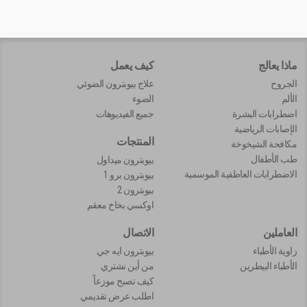
ماذا يعالج
كيف يعمل
الجروح
علاج بيوبترون الضوئي
الألم
الضوء
اضطرابات البشرة
جميع الفيديوهات
الإصابات الرياضية
المنتجات
مكافحة الشيخوخة
طب الأطفال
بيوبترون ميداول
الاضطرابات العاطفية الموسمية
بيوبترون برو 1
بيوبترون 2
اوكسي بخاخ معقم
العاملين
الاتصال
زاوية الأطباء
بيوبترون ايه جي
الأطباء البيطرين
من أين نشتري
كيف تصبح موزعاً
اطلب عرض تقديمي