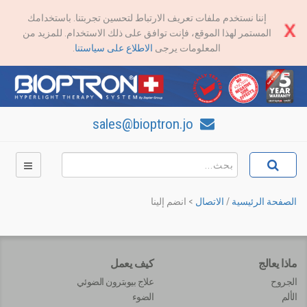
إننا نستخدم ملفات تعريف الارتباط لتحسين تجربتنا. باستخدامك
المستمر لهذا الموقع، فإنت توافق على ذلك الاستخدام. للمزيد من
المعلومات يرجى
الاطلاع على سياستنا
.
sales@bioptron.jo
الصفحة الرئيسية
/
الاتصال
>
انضم إلينا
ماذا يعالج
كيف يعمل
الجروح
علاج بيوبترون الضوئي
الألم
الضوء