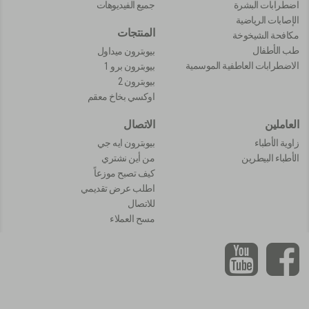
اضطرابات البشرة
جميع الفيديوهات
الإصابات الرياضية
المنتجات
مكافحة الشيخوخة
طب الأطفال
بيوبترون ميداول
الاضطرابات العاطفية الموسمية
بيوبترون برو 1
بيوبترون 2
اوكسي بخاخ معقم
العاملين
الاتصال
زاوية الأطباء
بيوبترون ايه جي
الأطباء البيطرين
من أين نشتري
كيف تصبح موزعاً
اطلب عرض تقديمي
للاتصال
مسح العملاء