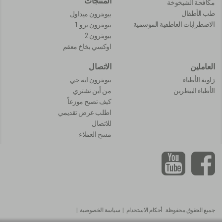
المنتجات
مكافحة الشيخوخة
طب الأطفال
بيوبترون ميداول
الاضطرابات العاطفية الموسمية
بيوبترون برو 1
بيوبترون 2
اوكسي بخاخ معقم
العاملين
الاتصال
زاوية الأطباء
بيوبترون ايه جي
الأطباء البيطرين
من أين نشتري
كيف تصبح موزعاً
اطلب عرض تقديمي
للاتصال
مسح العملاء
جميع الحقوق محفوظة.
أحكام الاستخدام
|
سياسة الخصوصية
|