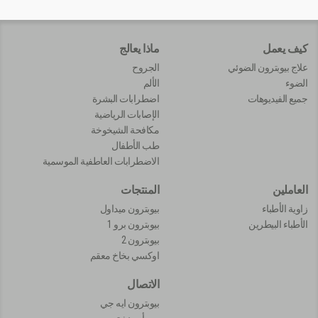
كيف يعمل
ماذا يعالج
علاج بيوبترون الضوئي
الجروح
الضوء
الألم
جميع الفيديوهات
اضطرابات البشرة
الإصابات الرياضية
مكافحة الشيخوخة
طب الأطفال
الاضطرابات العاطفية الموسمية
العاملين
المنتجات
زاوية الأطباء
بيوبترون ميداول
الأطباء البيطرين
بيوبترون برو 1
بيوبترون 2
اوكسي بخاخ معقم
الاتصال
بيوبترون ايه جي