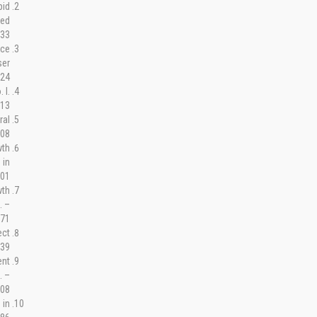
pid
ged
33.
ace
ser
24.
 I.
13.
ral
08.
wth
 in
01.
wth
. –
71.
ect
39.
ent
. –
08.
 in