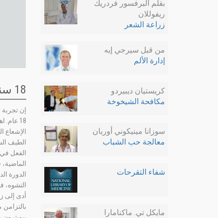
بقلم البرفسور فردريك
ريفوللان
زراعة الشعر
من قبل سيرجي إيه
إدارة الألم
18 سنة من الدراسة المكثقة في البيوبترون
كريستيان ديبيردو
مكافحة الشيخوخة
18 عام.
سوزانا مينيكوني أوربان
الإشعاع ا
معالجة حب الشباب
الفعل في 
الماضية، ق
شفاء التقرحات
التشوه، ف
أدى إلى ز
بالتزامن م
مايكل تي. ماكنامارا
بيوبترون 