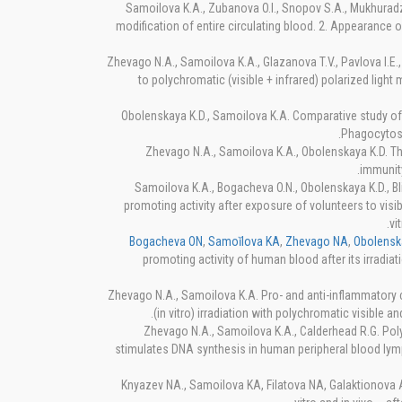
Samoilova K.A., Zubanova O.I., Snopov S.A., Mukhuradze
modification of entire circulating blood. 2. Appearance
Zhevago N.A., Samoilova K.A., Glazanova T.V., Pavlova I.E
to polychromatic (visible + infrared) polarized lig
Obolenskaya K.D., Samoilova K.A. Comparative study of e
Phagocytosi
Zhevago N.A., Samoilova K.A., Obolenskaya K.D. The
immunity
Samoilova K.A., Bogacheva O.N., Obolenskaya K.D., Bl
promoting activity after exposure of volunteers to visibl
vi
Bogacheva ON
,
Samoĭlova KA
,
Zhevago NA
,
Obolensk
promoting activity of human blood after its irradiati
Zhevago N.A., Samoilova K.A. Pro- and anti-inflammatory c
(in vitro) irradiation with polychromatic visible a
Zhevago N.A., Samoilova K.A., Calderhead R.G. Poly
stimulates DNA synthesis in human peripheral blood lymph
Knyazev NA., Samoilova KA, Filatova NA, Galaktionova AA