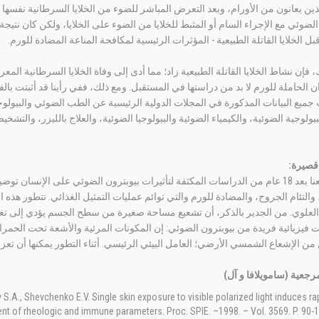
ذين يعانون من الأورام، وبعد التعرض المباشر للضوء من الخلايا السرطانية نفسها مع 
الضوئي مع الإجراء السام أو المثبط للخلايا من الضوء على الخلايا، ولكن كان نتيج
بل الخلايا القاتلة الطبيعية - المؤثرات الرئيسية لمكافحة المناعة المضادة للورم.
، فإن نشاط الخلايا القاتلة الطبيعية زاد؛ مما أدى إلى وفاة الخلايا السرطانية المع
ن الحاملة للورم لا بد من دراستها في المستقبل. ومع ذلك، ففي رأينا قد أثبتت بال
جميع البيانات المذكورة في المجلات الدولية الرئيسية عن الطب الضوئي والبيولوج
بيولوجية الضوئية، والكيمياء الضوئية والبيولوجيا الضوئية، والعلاج بالليزر، والتش
قصيرة:
لقد استطعنا بعد 18 عام من الدراسات المكثفة لتأثيرات بيوبترون الضوئي على الإنسان
 والتئام الجروح، والمضادة للورم والتي توائم عمليات التمثيل الغذائي. تتطور هذه ا
العلوي. من الجدير بالذكر، أن تشعيع مساحة صغيرة من سطح الجسم يؤدي إلى تغي
فيزيائية فريدة من بيوبترون الضوئي: إن المكونات المرئية والأشعة تحت الحمراء 
ن الإشعاع الشمسي الأرضي؛ العامل البيئي الرئيسي. أثناء التطور يمكنها أن تعزز
مرجعية (سامويلافا و آل)
.A., Shevchenko E.V. Single skin exposure to visible polarized light induces ra
ent of rheologic and immune parameters. Proc. SPIE. –1998. – Vol. 3569. P. 90-1