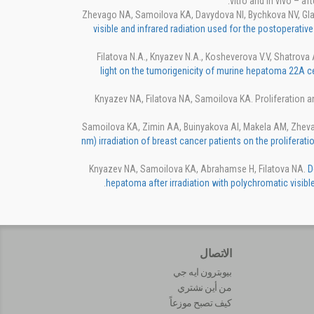
vitro and in vivo – a
Zhevago NA, Samoilova KA, Davydova NI, Bychkova NV, Gla
visible and infrared radiation used for the postoperativ
Filatova N.A., Knyazev N.A., Kosheverova V.V, Shatrova
light on the tumorigenicity of murine hepatoma 22A cells
Knyazev NA, Filatova NA, Samoilova KA. Proliferation 
Samoilova KA, Zimin AA, Buinyakova AI, Makela AM, Zhev
nm) irradiation of breast cancer patients on the proliferatio
Knyazev NA, Samoilova KA, Abrahamse H, Filatova NA.
D
hepatoma after irradiation with polychromatic visible 
الاتصال
بيوبترون ايه جي
من أين نشتري
كيف تصبح موزعاً