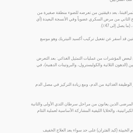
ً لمراقبتنا، بعد دقيقتين من تعرضه للضوء منطقة صغيرة من
ع الثاني من مرض السكري عضوياً وفي الأنسجة البعيدة (أي
التين قد أسفر عن تفعيل تركيب أكسيد النيتريك وهو موسع
لبعض المؤشرات من عمليات التمثيل الغذائي: بعد التعرض
لدهون الثلاثية والكوليسترول، والبروتينات الدهنية)، في
الوظيفة الغذائية من الدم، ومع زيادة التركيز في مصل الدم
عن الدم من المتطوعين أو المرضى الذين يعانون من مراحل سرطان الثدي الأولى والثانية
الكيراتينية، والخلايا الليفية المشاركة الأساسية لعملية التئام
الخبيثة (كبد الفئران) على حد سواء بعد العلاج الخفيف