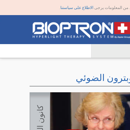
يد من المعلومات يرجى
الاطلاع على سياستنا
.
يوبترون الضوئي
ك
6