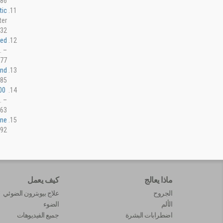
86.
tic
ter
32.
red
. –
77.
and
85.
400
. –
63.
ine
92.
ماذا يعالج
كيف يعمل
الجروح
علاج بيوبترون الضوئي
الألم
الضوء
اضطرابات البشرة
جميع الفيديوهات