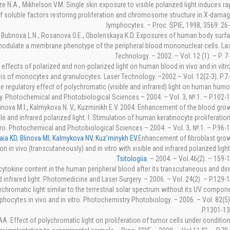
 N.A., Mikhelson V.M. Single skin exposure to visible polarized light induces ra
 of soluble factors restoring proliferation and chromosome structure in X-dama
lymphocytes. – Proc. SPIE, 1998, 3569: 26-
., Bubnova L.N., Rosanova O.E., Obolenskaya K.D. Exposures of human body surf
ht modulate a membrane phenotype of the peripheral blood mononuclear cells. La
Technology. – 2002. – Vol. 12 (1). – P. 7-
ffects of polarized and non-polarized light on human blood in vivo and in vitro.
s of monocytes and granulocytes. Laser Technology. –2002 – Vol. 12(2-3). P.7-
 regulatory effect of polychromatic (visible and infrared) light on human humo
. Photochemical and Photobiological Sciences – 2004. – Vol. 3, №.1. – P.102-1
inova M.I., Kalmykova N. V., Kuzminikh E.V. 2004. Enhancement of the blood gro
e and infrared polarized light. I. Stimulation of human keratinocyte proliferation
tro. Photochemical and Photobiological Sciences – 2004. – Vol. 3, №.1. – P.96-1
aia KD
,
Blinova MI
,
Kalmykova NV
,
Kuz'minykh EV
.Enhancement of fibroblast gro
on in vivo (transcutaneously) and in vitro with visible and infrared polarized light
Tsitologiia
. – 2004. – Vol.46(2). – 159-1
ytokine content in the human peripheral blood after its transcutaneous and dir
nd infrared light. Photomedicine and Laser Surgery. – 2006. – Vol. 24(2). – P.129-1
chromatic light similar to the terrestrial solar spectrum without its UV compon
ocytes in vivo and in vitro. Photochemistry Photobiology. – 2006. – Vol. 82(5)
P.1301-13
. Effect of polychromatic light on proliferation of tumor cells under condition