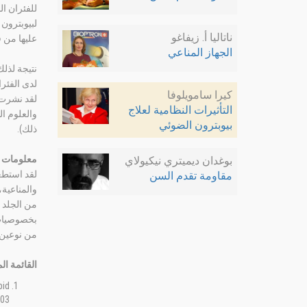
للفئران ال
لبيوبترون 
ناتاليا أ. زيفاغو
عليها من ق
الجهاز المناعي
نتيجة لذلك
لدى الفئرا
كيرا سامويلوفا
لقد نشرت 
التأثيرات النظامية لعلاج
والعلوم ال
بيوبترون الضوئي
ذلك).
معلومات 
بوغدان ديميتري نيكيولاي
مقاومة تقدم السن
والمناعية،
من الجلد 
بخصوصيات 
من نوعين م
القائمة ال
pid
03.