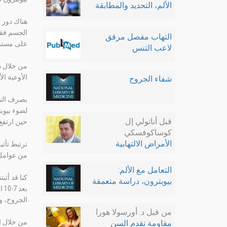
الألم، التحديد والمطابقة
هناك دور م
الجسم فقد
التهاب مفصل مرفق
على مستوى جه
لاعب التنس
من خلال د
الأوعية ال
شفاء الجروح
بصرف النظ
لضوء بيوب
قبل أناتولي إل.
حين ارتفع 
كوساكوفسكي
الأمراض الالتهابية
ترتبط تأثي
من عوامل 
التعامل مع الألم:
بيوبترون، دراسة متعمقة
بع
الجروح، و
من قبل د. أورسولا هورا
من خلال ال
مقاومة تقدم السن