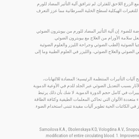
الزرع اللاحق للفئران. لم تترافق آلية التأثير المضاد للورم
ة للتغيرات الهيكلية لسطح الخلية السرطانية مما عزز التعرف
رضة للضوء. إن آلية التأثير المضاد للورم من بيوبترون الضوئي
فعل سلامة الأورام من العلاج مع بيوبترون الضوئي.
يا الضوئية (الطب الضوئي وجراحة الليزر والعلوم الضوئية
خيص الضوئي والعلاج الضوئي، والليزر في العلوم الطبية وما إلى
 توضيح آليات التأثيرات المنتظمة الرئيسية؛ المضادة للالتهابات،
لآثار بسبب التعديل الضوئي عبر الجلد للدم في الأوعية الدموية
يرات في كامل حجم الدورة الدموية. لا شك بأن ذلك يرتبط
متعددة الألوان التي تحاكي المعلمات الطيفية وكثافة الطاقة
 في الكائنات الحية تطوير آليات مفيدة تتبنى استخدام الضوء.
Samoilova K.A., Obolenskaya K.D, Vologdina A.V., Snopov S
modification of entire circulating blood. 1. Improvem