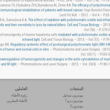
fter implantation to experimental animals. –Proc. SPIE. –2009. – Vol.1142. – P.79-
zanova TV, Chubukina ZhV, Buiniakova AI, Zimin AA.
The efficacy of polychroma
e immunological rehabilitation of patients with breast cancer.
Vopr Kurortol Fizio
Lech Fiz Kult. – 2012. – Vol.4. – P.23-
 A.N., Samoilova K.A.
The effect of radiation with polichromatic visible and infra
 and their sensitivity to lysis by natural killers. Cell and Tissue Biology.
– 2013
Vol.7(6). – P. 573-5
and tumorigenity of murine hepatoma cells
irradiated with polichromatic visible 
infrared light
. Cell and Tissue Biology. – 2013. – Vol.7(1). – P.79-
ago NA.
Regulatory systemic effect of postsurgical polychromatic light (480-3
n of tumor and normal cells in vitro.
– Photomedicine and Laser Surgery. –2015
Vol. 33(11). – P.555-5
ownregulation of tumorogenicity and changes in the actin cytoskeleton of mur
and IR light.
– Photomedicine and Laser Surgery. – 2015. – Vol. 33(4). – P.185-1
المنتجات
العاملين
بيوبترون ميداول
زاوية الأطباء
بيوبترون برو 1
الأطباء البيطرين
بيوبترون 2