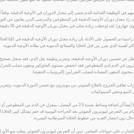
هم في الوظيفة الغذائية للدم تنتمي إلى معدل الدوران في الأوعية الدقيقة. وفقا
 زاد معدل دوران الأوعية الدقيقة في المتطوعين والمرضى الذين يعانون من النو
ازي). لقد لوحظت زيادة مثلى في معدل دوران الأوعية الدقيقة في 30 دقيقة، (ما يصل إلى 47٪).
راستنا تم الحصول على الأدلة بأن زيادة معدل دوران الأوعية الدقيقة في كلتا الح
أكثر أهمية الذي يفرز من قبل الخلايا والصفائح الدموية في بطانة الأوعية الدموية.
ر عن تحسين دوران الأوعية الدقيقة، وتعزيز وظيفة نقل الدم، فقد سجل تصحيح 
ترون في الدم لدى المتطوعين فقد انخفض مستوى الجلوكوز ودهون تصلب الشرايين (ا
محتوى الدهون المضادة لتصلب الشرايين (البروتينات الدهنية).
رات تعافي الجروح بالعلاج الضوئي من بيوبترون مع تحسن الدورة الدمويه، وتعزيز 
النمو وبعض السيتوكينات.
كنا قد أثبتنا أيضاً أن إضافة وسائط بنسبة 2.5 من المصل، بمعزل 
د 7-10 ايام من التعرض لبيوبترون الضوئي بعد الجراحة اليومية قد حفز بشكل كبير الخلايا 
حال دون انتشار العديد من خطوط الخلايا السرطانية البشرية.
تجارب على حيوانات المختبر، تبين أن التعرض لبيوبترون الضوئي يبطئ نمو الأورام 