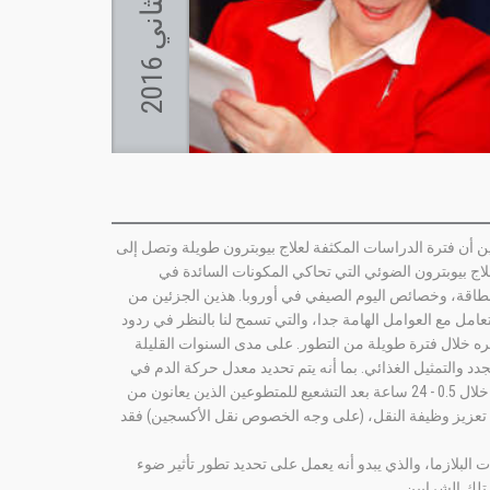
ا
ن
و
ن
ا
ل
ث
ا
ن
ي
2
0
1
ي مجال البيولوجيا الضوئية والطب الضوئي تتجاوز 50 سنة، في حين أن فترة الدراسات المكثفة لعلاج بيوبترون طويلة وتصل إلى
لعلاج بيوبترون الضوئي التي تحاكي المكونات السائدة في
الطاقة، وخصائص اليوم الصيفي في أوروبا. هذين الجزئين من
نا، فنحن نتعامل مع العوامل الهامة جدا، والتي تسمح لنا بالنظر في ردود
يره خلال فترة طويلة من التطور. على مدى السنوات القليلة
دد والتمثيل الغذائي. بما أنه يتم تحديد معدل حركة الدم في
الدورة الدموية من قبل خلايا الدم الحمراء، فإننا نتحقق من خصائصها الانسيابية. لقد تبين أنه خلال 0.5 - 24 ساعة بعد التشعيع للمتطوعين الذين يعانون من
مع تعزيز وظيفة النقل، (على وجه الخصوص نقل الأكسجين) فقد
 البلازما، والذي يبدو أنه يعمل على تحديد تطور تأثير ضوء
تلك الشرايين.