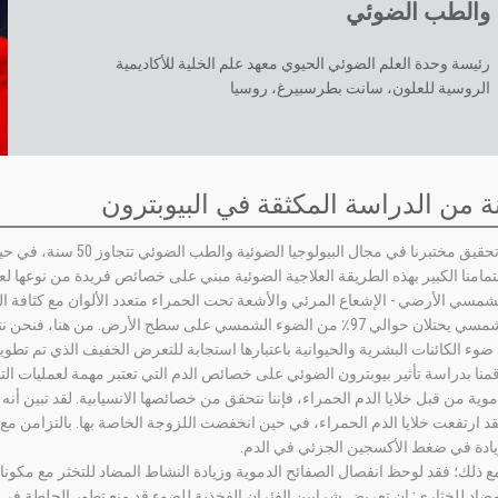
والطب الضوئي
رئيسة وحدة العلم الضوئي الحيوي معهد علم الخلية للأكاديمية
الروسية للعلون، سانت بطرسبيرغ، روسيا
إن تجربة تحقيق مختبرنا ف
 اهتمامنا الكبير بهذه الطريقة العلاجية الضوئية مبني على خصائص فريدة من نوعها 
لشمسي الأرضي - الإشعاع المرئي والأشعة تحت الحمراء متعدد الألوان مع كثافة 
الطيف الشمسي يحتلان حوالي 97٪ من الضوء الشمسي على سطح الأرض. من ه
ضوء الكائنات البشرية والحيوانية باعتبارها استجابة للتعرض الخفيف الذي تم تطو
منا بدراسة تأثير بيوبترون الضوئي على خصائص الدم التي تعتبر مهمة لعمليات التج
قد ارتفعت خلايا الدم الحمراء، في حين انخفضت اللزوجة الخاصة بها. بالتزامن 
يادة في ضغط الأكسجين الجزئي في الدم.
ع ذلك؛ فقد لوحظ انفصال الصفائح الدموية وزيادة النشاط المضاد للتخثر مع مكونات
مضاد للخثاري: إن تعريض شرايين الفئران الفخذية للضوء قد منع تطور الجلطة في 