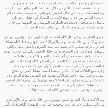
أحادية اللون (مجموعة العلاج باستخدام مرشحات الضوء الملونة) وتم
استحداث منشط لتخفيف الألم من خلال حقن مادة الفورمالين في الطرف
وتم استحداث ألم حاد من خلال التحفيز الكهربائي للقدم بينما استحدث ألم
الأحشاء العميق من خلال التهيج الكيميائي للصفاق أو الغشاء المخاطي
للأمعاء وتم تسجيل الاستجابات السلوكية المؤلمة وغير المؤلمة من خلال
تطبيق الضوء على موضع الألم أو على نقاط العلاج الوخز بالأبر.
تعرض التجارب بأن في حال الألم المنشط فإن تطبيق ضوء بيوبترون دور في
تسكين الألم من خلال نقاط الوخز بالإبر E-36 حيث كبح ردة فعل الألم بشكل
كبير وإن درجة تسكين الألم تعتمد على مدى التعرض واختيار المكان ولكن
بالمقابل فقد ازداد الألم المستحدث من خلال التحفيز الكهربائي لبشرة القدم
(الألم الحاد) وإن نسبة تخفيف ألم الأحشاء العميق (أكثر من 46.8 %) تم
تسجيلها عندما تم عرض نقاط الوخز بالإبر لتسكين الألم إضافة لذلك فإن
فعالية تسكين الألم في استخدام عنصر الألوان في الأشعة كان مختلف،
وفي جميع الحالات لقد كان الألم المنشط أضعف بشكل كبير من العلاج
البديل ووجدنا اللون الأحمر هو الأكثر فعالية: اتبع التعرض لنقاط الوخز بالإبر
E-36 وكانت نسبة تسكين الألم 54.4 % وبعد تطبيقها على موضع الألم أصبحت
بنسبة 64.1 % بالإشارة إلى ضبط القيمة واستمرت موجات الضوء البيضاء
لثواني فيما يتعلق باستجابة تسكين الألم المستحدثة (50%).
وتم الاكتشاف بأن التعرض لضوء بيوبترون من خلال نقاط الوخز بالإبر تعزز
من تأثير تسكين الألم بجرعات منخفضة غير أيوني المفعول (أنلجن) وله تأثير