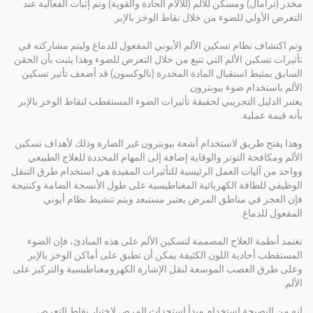
مخدر (ترامال) ومسكن للألم (للآلام الحادة والقوية) وتم إثبات الفعالية عند
التعرض الأولي للضوء من خلال نقاط الوخز بالإبر.
وتم اكتشاف نظام تسكين الألم الأيوني المفعول للدماغ وليتم مشاركته في
تأثيرات تسكين الألم التي تتبع من خلال التعرض للضوء وهذا يثبت بأن الحقن
السابق بمثبط استقبال المادة المخدرة (نالوكسون) قد أضعف تأثير تسكين
الألم باستخدام ضوء بيوبترون.
يعتبر الدليل التجريبي لحقيقة تأثيرات الضوء المستقطب لنقاط الوخز بالإبر
بأنه قيمة عملية.
وهذا يفتح طريق لاستخدام أشعة بيوبترون غير الضارة وذلك لأهداف تسكين
الألم ومكافحة التوتر والوقاية إضافة إلى المهام المحددة للعلاج الطبيعي
وواحد من آليات العمل الرئيسية للتأثيرات المفيدة هي استخدام طرق التنقل
الوظيفي للطاقة الكهربائية المغناطيسية على طول الأنسجة الضامة وكنتيجة
فإن العجز في مناطق المرض يعتبر مستبعد ويتم تنشيط نظام أيوني
المفعول للدماغ.
تعتمد أنظمة العلاج المصممة لتسكين الألم على هذه المبادئ، فإن الضوء
المستقطب أحادية اللون الكثيفة يمكن أن تطبق على أماكن الوخز بالإبر
وعلى طرق العصب الموسعة لنقل الإشارة الكهرومغناطيسية والتركيز على
الألم.
إنه من النصيحة استخدام مبدأ استحداث المرض لاختيار نقاط التعرض