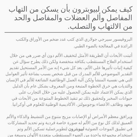
كيف يمكن لبيوبترون بأن يسكن من التهاب
المفاصل وألم العضلات والمفاصل والحد
من الالتهاب والتصلب.
البروفيسور سيرجي جولاري الذي كتب عدد ضخم من الأوراق والكتب
الرائدة في المعالجة بالضوء الطبي.
أثبتت الأبحاث أن الطريقة الأمثل لتخفيف الألم دون أي ضرر هي من خلال
استخدام العلاج المستقطب بكثافة منخفضة ولكن ذلك يطرح سؤال عن
كيفية إثبات تأثيرها على الألم، بعد كل شيء إنه من الأمر المستحيل تقديم
التقدير الموضوعي للألم المدرك من قبل شخص بسبب بشاعة تأثير العوامل
التي هي نفسية المنشأ ولكن آلية العمل الوظائفية الشائعة للألم في الإنسان
والثديات هي خرق الخطوة المتبعة ومن المعروف بشكل عام بأن الدليل
الذي يمكن الاعتماد عليه يمكن الحصول عليه من خلال التجارب على
حيوانات المخبر ولتحقيق ذلك تم تنفيذ الخطوط المتنوعة من الأبحاث في
معهد وظائف الأعضاء بوجومولتز، الأكاديمية الوطنية للعلوم في أوكرانيا.
ويرافق معظم الأمراض أو الإصابات مزيج متنوع من التنشيط والذكاء والألم
العميق لذلك كل نوع من الألم له صورة خاصة فردية وتم تحديد المشاركات
في تطبيق الموجات الضوئية
لبيوبترون
لتطويرعملية تسكين الألم وتم
استخدام مجموعة واحدة من الضوء المستقطب متعددة الألوان وسبعة من