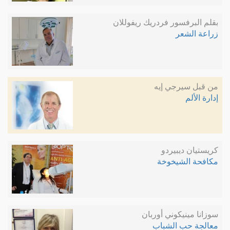
بقلم البرفسور فردريك ريفوللان
زراعة الشعر
من قبل سيرجي إيه
إدارة الألم
كريستيان ديبيردو
مكافحة الشيخوخة
سوزانا مينيكوني أوربان
معالجة حب الشباب