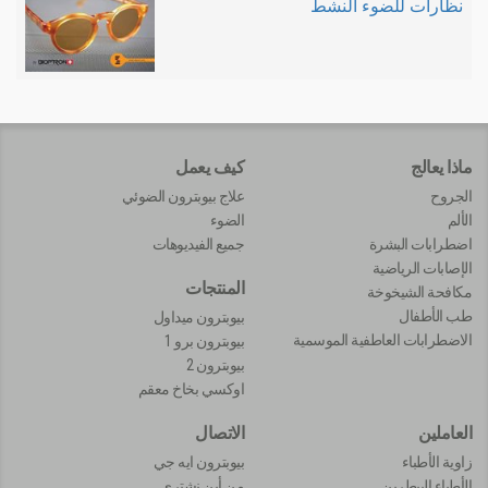
نظارات للضوء النشط
ماذا يعالج
كيف يعمل
الجروح
علاج بيوبترون الضوئي
الألم
الضوء
اضطرابات البشرة
جميع الفيديوهات
الإصابات الرياضية
المنتجات
مكافحة الشيخوخة
طب الأطفال
بيوبترون ميداول
الاضطرابات العاطفية الموسمية
بيوبترون برو 1
بيوبترون 2
اوكسي بخاخ معقم
العاملين
الاتصال
زاوية الأطباء
بيوبترون ايه جي
الأطباء البيطرين
من أين نشتري