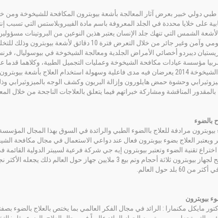
طبي دولي خبير بعرض آثار المعالجة بأشعة بيوبترون المكافحة للشيخوخة ومن خلال
بية على خلايا محددة في الجلد المعروفة باسم مادة الفيبروبلاستس التي تسبب إنتا
أشعة الشمس التي تنهك جلد الإنسان يعتبر هذين النوعين من البروتينات مسؤولي
ر جائر من خلال التعرض فترة 10 دقائق لأشعة بيوبترون وذلك للتخلص من تجاعيد الجلد دون أي آثار جانبية.
ريستيان ديبردو أخصائي الأمراض الجلدية ومعالجة الشيخوخة في بيوسوليال، فرنسا
ربيا مؤسسة عيادات مكافحة الشيخوخة وعمليات التجميل الطبية، وكلاهما قدما عر
ومكافحة الشيخوخة 2014 يعرضان فيه مدى فاعلية وسهولة استخدام العلاج بأشعة
لميزوثيرابي وحشوة حمض هايلورون وإزالة البريون وكشف الوجه بالميزوثيرابي وذلك 
بالمقدور المناقشة ومشاركة خبراتهم فيما يتعلق بالعلاجات الناجحة من خلال المعا
ح بالضوء
 ويعتبر العلاج بضوء بيوبترون فعال عند دواعي الاستعمال في مجال مكافحة الشيخو
سنة وأصبح لجهاز بيوبترون ثلاثة أحجام وتم بيع 3 ملايين جهاز حو
من 60 بلد حول العالم.
وء بيوبترون
تور مايكل مكنمارا : الرائد في مجال الفكر العالمي بما يختص بالعلاج بالضوء ب