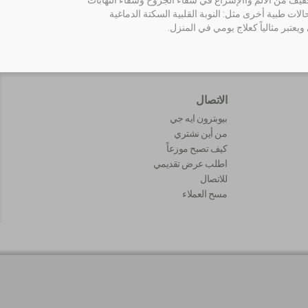
تخفيف من الألم واالإسراع في شفاء الجروح وشفاء التهابات
ت طبية أخرى مثل: النوبة القلبية السكتة الدماغية
عتبر مثالياً كعلاج يومي في المنزل.
الاتصال
بيوبترون ايه جي
من أين نشتري
كيف تصبح موزعاً
اطلب عرض تقديمي
للاتصال
مسح العملاء