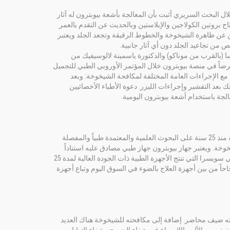
 البحث السريري أثبت بأن المعالجة بأشعة بيوبترون له آثار
ج بروتين الكولاجين والإيلاستين وبالحديث عن التقدم بالعمر
ن عن ظاهرة الشيخوخة والخطوط الرقيقة وتجعد الجلد ويعتبر
 (بالقرب من موناكو) والدكتورة ياسمينة لالوسيفيك من
ضاً في منصة بيوبترون خلال المؤتمر الأوروبي الطبي للتجميل
 بيوبترون مع الإجراءات العامة المختلفة لمكافحة الشيخوخة: وبعد
بعد التقشير وإجراءات الليزر. دعوة الأطباء الأخصائيين
لجة باستخدام أشعة بيوبترون اليومية.
يعتبر ضوء بيوبترون مرادفة للعلاج باالضوء الطبي والرائدة في السوق بهذا المجال المؤسسة منذ 25 سنة على البحوث العلمية والمعتمدة طبياً والمفصلة
خة. ويعتبر جهاز بيوبترون جهاز طبي مصادق عليه استناداً
إلى براءة اختراع تقنية الضوء وتعتبر بيوبترون إيه جي شركة فرعية لسيبتر الدولية القائمة في سويسرا التي تنتج الأجهزة الطبية ذات الجودة العالية لمدة 25
ل العالم ذلك يجعله الأكثر نجاحاً من بين أجهزة العلاج بالضوء في السوق اليوم وتباع أجهزة
صفته ضيف محاضر. إضافة إلى مكافحته للشيخوخة هناك العديد