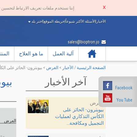
إننا نستخدم ملفات تعريف الارتباط لتحسين 
الأخبار
|
الأسئلة الأكثر شيوعاً
|
خريطة الموقع
|
اختر بلد
sales@bioptron.jo
الرئيسية
آلية العمل
ما هو العلاج
المن
الصفحة الرئيسية
/
الأخبار
>
العرض
>
بيوبترون- الحائز على ال
آخر الأخبار
بيو
Facebook
You Tube
العرض
بيوبترون- الحائز على
الكأس التذكاري لعمليات
العرض
التجميل ومكافحة...