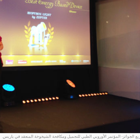
ع الجوائز- المؤتمر الأوروبي الطبي للتجميل ومكافحة الشيخوخة المنعقد في باريس.