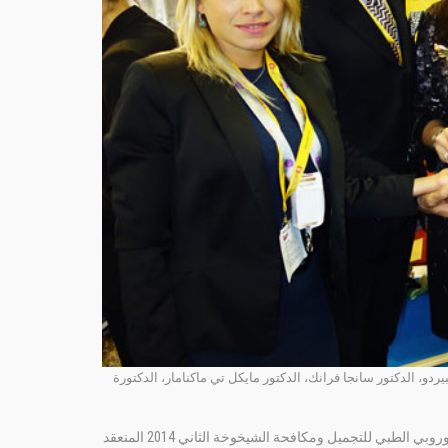
يردو، الدكتور سانجا فرانك، الدكتور مايكل تي ماكنامار، الدكتورة
يعتبر جهاز بيوبترون هو المستفيد الأول والجهاز الأفضل لمكافحة الشيخوخة خلال المؤتمر الأوروبي الطبي للتجميل ومكافحة الشيخوخة الثاني 2014 المنعقد