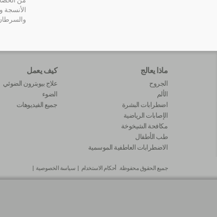
من الخصائص
الأنسجة و
والسرطان و
ماذا يعالج
كيف يعمل
الجروح
علاج بيوبترون الضوئي
الألم
الضوء
اضطرابات البشرة
جميع الفيديوهات
الإصابات الرياضية
مكافحة الشيخوخة
طب الأطفال
الاضطرابات العاطفية الموسمية
جميع الحقوق محفوظة.
أحكام الاستخدام
|
سياسة الخصوصية
|