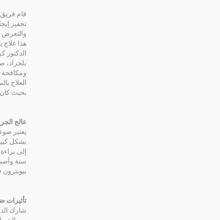
قام فريق 
تحفيز إيجا
والتعرض ل
هذا علاج يومي وآمن وغي
الدكتور ك
بلجراد، ص
العلاج با
بحيث كان 
عالج الجر
بشكل كبير
بيوبترون في أكثر 
تأثيرات ض
شارك الدك