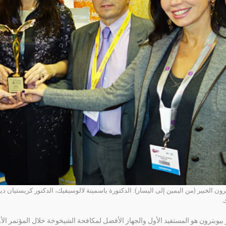
رون الخبير (من اليمين إلى اليسار): الدكتورة ياسمينة لالوسيفيك، الدكتور كريستيان ديب
.