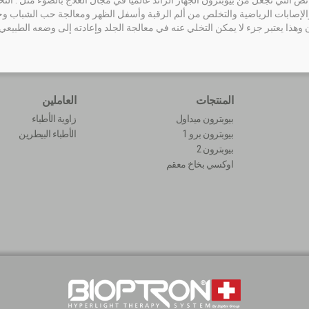
 التي تجعل من بيوبترون الجهاز الرائد عالمياً في مجال العلاج بالضوء مثل : ال
الإصابات الرياضية والتخلص من ألم الرقبة وأسفل الظهر ومعالجة حب الشباب وحالا
هذا يعتبر جزء لا يمكن التخلي عنه في معالجة الجلد وإعادته إلى وضعه الطبيعي وي
المنتجات
العاملين
بيوبترون ميداول
زاوية الأطباء
بيوبترون برو 1
الأطباء البيطرين
بيوبترون 2
اوكسي بخاخ معقم