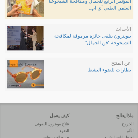
المؤتمر الرابع للجمال ومكافحة الشيخوخة
العلمي الطبي أي ام...
الأحداث
بيوبترون يتلقى جائزة مرموقة لمكافحة
الشيخوخة "فن الجمال"
عن المنتج
نظارات للضوء النشط
ماذا يعالج
كيف يعمل
الجروح
علاج بيوبترون الضوئي
الألم
الضوء
اضطرابات البشرة
جميع الفيديوهات