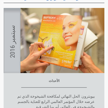
س
6
ب
ت
م
ب
ر
2
0
1
الأحداث
بيوبترون: الحل النهائي لمكافحة الشيخوخة الذي تم
عرضه خلال المؤتمر العالمي الرابع للعناية بالجسم
والشيخوخة في العالم، أوروبا الشرقية