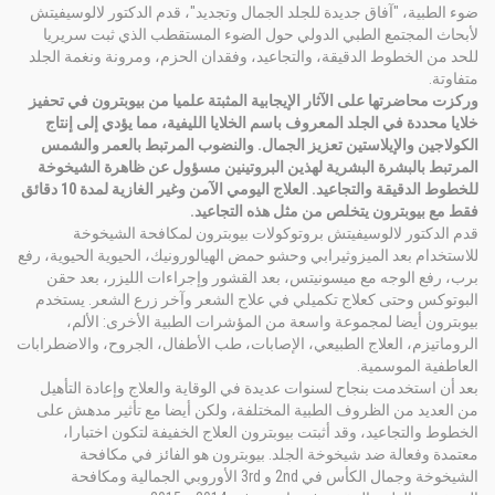
ضوء الطبية، "آفاق جديدة للجلد الجمال وتجديد"، قدم الدكتور لالوسيفيتش
لأبحاث المجتمع الطبي الدولي حول الضوء المستقطب الذي ثبت سريريا
للحد من الخطوط الدقيقة، والتجاعيد، وفقدان الحزم، ومرونة ونغمة الجلد
متفاوتة.
وركزت محاضرتها على الآثار الإيجابية المثبتة علميا من بيوبترون في تحفيز
خلايا محددة في الجلد المعروف باسم الخلايا الليفية، مما يؤدي إلى إنتاج
الكولاجين والإيلاستين تعزيز الجمال. والنضوب المرتبط بالعمر والشمس
المرتبط بالبشرة البشرية لهذين البروتينين مسؤول عن ظاهرة الشيخوخة
للخطوط الدقيقة والتجاعيد. العلاج اليومي الآمن وغير الغازية لمدة 10 دقائق
فقط مع بيوبترون يتخلص من مثل هذه التجاعيد.
قدم الدكتور لالوسيفيتش بروتوكولات بيوبترون لمكافحة الشيخوخة
للاستخدام بعد الميزوثيرابي وحشو حمض الهيالورونيك، الحيوية الحيوية، رفع
برب، رفع الوجه مع ميسونيتس، بعد القشور وإجراءات الليزر، بعد حقن
البوتوكس وحتى كعلاج تكميلي في علاج الشعر وآخر زرع الشعر. يستخدم
بيوبترون أيضا لمجموعة واسعة من المؤشرات الطبية الأخرى: الألم،
الروماتيزم، العلاج الطبيعي، الإصابات، طب الأطفال، الجروح، والاضطرابات
العاطفية الموسمية.
بعد أن استخدمت بنجاح لسنوات عديدة في الوقاية والعلاج وإعادة التأهيل
من العديد من الظروف الطبية المختلفة، ولكن أيضا مع تأثير مدهش على
الخطوط والتجاعيد، وقد أثبتت بيوبترون العلاج الخفيفة لتكون اختبارا،
معتمدة وفعالة ضد شيخوخة الجلد. بيوبترون هو الفائز في مكافحة
الشيخوخة وجمال الكأس في 2nd و 3rd الأوروبي الجمالية ومكافحة