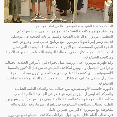
الحدث مكافحة الشيخوخة المؤتمر العالمي لطب موسكو
وقد عقد مؤتمر مكافحة الشيخوخة المؤتمر العالمي لطب مع الدعم
التنظيمي من وزارة الرعاية الصحية وقسم الرعاية الصحية في موسكو.
قدمت زيبتر إنترناشونال بيوبترون مع برنامج علمي طبي وعروض حية
للضوء الطبي المستقطب مع الإجراءات المضادة للشيخوخة التي تمثل
أحدث التقنيات والابتكارات في الجمالية الدولية، التكنولوجيا الحيوية، الأدوية
ومكافحة الشيخوخة.
وقد ظهرت بيوبترون خلال ورشة عمل لخبراء في الأمراض الجلدية الجمالية
وجراحين التجميل والمهنيين لمكافحة الشيخوخة من قبل الدكتور جاسمينا
لالوسيفيتش الذي كشف أدلة على مدى مختلف بيوبترون موجات الضوء
يمكن أن يشفي مختلف المشاكل الطبية ومساعدة الجلد لمكافحة عمليات
الشيخوخة.
دكتورة جاسمينا لالوسيفيتش، من جمالية ميد والعيادة الطبية الشاملة
والمركز التعليمي ل ميزوثيرابي، هو عضو في الجمعية العالمية للطب
مكافحة الشيخوخة وشبكة الصحة العالمية. وهي مؤسس مركزين شهيرين
للطب الجمالي ومكافحة الشيخوخة في بلغراد، صربيا، وقد حققت نتائج
ملحوظة مع بيوبترون لأكثر من عشرين عاما.
في خطاب ألقاه خلال الندوة حول إجراءات مكافحة الشيخوخة و بيوبترون