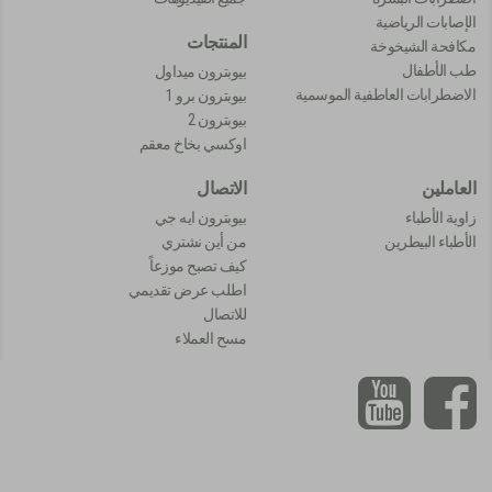
الإصابات الرياضية
المنتجات
مكافحة الشيخوخة
طب الأطفال
بيوبترون ميداول
الاضطرابات العاطفية الموسمية
بيوبترون برو 1
بيوبترون 2
اوكسي بخاخ معقم
العاملين
الاتصال
زاوية الأطباء
بيوبترون ايه جي
الأطباء البيطرين
من أين نشتري
كيف تصبح موزعاً
اطلب عرض تقديمي
للاتصال
مسح العملاء